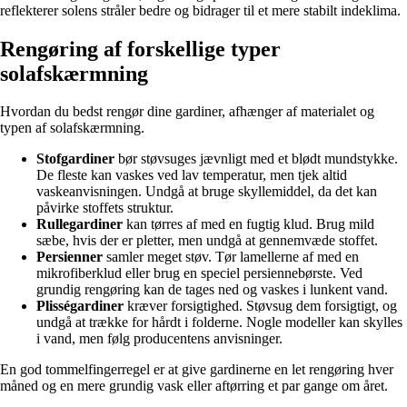
reflekterer solens stråler bedre og bidrager til et mere stabilt indeklima.
Rengøring af forskellige typer
solafskærmning
Hvordan du bedst rengør dine gardiner, afhænger af materialet og
typen af solafskærmning.
Stofgardiner
bør støvsuges jævnligt med et blødt mundstykke.
De fleste kan vaskes ved lav temperatur, men tjek altid
vaskeanvisningen. Undgå at bruge skyllemiddel, da det kan
påvirke stoffets struktur.
Rullegardiner
kan tørres af med en fugtig klud. Brug mild
sæbe, hvis der er pletter, men undgå at gennemvæde stoffet.
Persienner
samler meget støv. Tør lamellerne af med en
mikrofiberklud eller brug en speciel persiennebørste. Ved
grundig rengøring kan de tages ned og vaskes i lunkent vand.
Plisségardiner
kræver forsigtighed. Støvsug dem forsigtigt, og
undgå at trække for hårdt i folderne. Nogle modeller kan skylles
i vand, men følg producentens anvisninger.
En god tommelfingerregel er at give gardinerne en let rengøring hver
måned og en mere grundig vask eller aftørring et par gange om året.