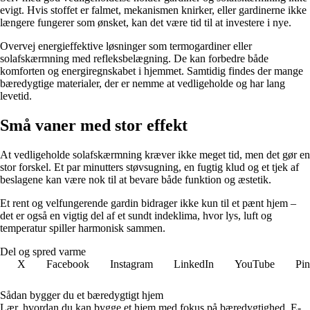
evigt. Hvis stoffet er falmet, mekanismen knirker, eller gardinerne ikke
længere fungerer som ønsket, kan det være tid til at investere i nye.
Overvej energieffektive løsninger som termogardiner eller
solafskærmning med refleksbelægning. De kan forbedre både
komforten og energiregnskabet i hjemmet. Samtidig findes der mange
bæredygtige materialer, der er nemme at vedligeholde og har lang
levetid.
Små vaner med stor effekt
At vedligeholde solafskærmning kræver ikke meget tid, men det gør en
stor forskel. Et par minutters støvsugning, en fugtig klud og et tjek af
beslagene kan være nok til at bevare både funktion og æstetik.
Et rent og velfungerende gardin bidrager ikke kun til et pænt hjem –
det er også en vigtig del af et sundt indeklima, hvor lys, luft og
temperatur spiller harmonisk sammen.
Del og spred varme
X
Facebook
Instagram
LinkedIn
YouTube
Pin
Sådan bygger du et bæredygtigt hjem
Lær, hvordan du kan bygge et hjem med fokus på bæredygtighed. E-