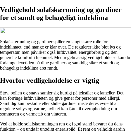
Vedligehold solafskærmning og gardiner
for et sundt og behageligt indeklima
Solafskærmning og gardiner spiller en langt større rolle for
indeklimaet, end mange er klar over. De regulerer ikke blot lys og
temperatur, men påvirker også luftkvalitet, energiforbrug og den
generelle komfort i hjemmet. Med regelmæssig vedligeholdelse kan du
forlænge levetiden på dine gardiner og samtidig sikre et sundt og
behageligt indeklima året rundt.
Hvorfor vedligeholdelse er vigtig
Støv, pollen og snavs samler sig hurtigt på tekstiler og lameller. Det
kan forringe luftkvaliteten og give gener for personer med allergi.
Samtidig kan beskidte eller slidte gardiner miste deres evne til at
regulere sollys og varme, hvilket kan føre til overophedning om
sommeren og varmetab om vinteren.
Ved at holde solafskærmningen ren og i god stand bevarer du dens
funktion – og undgår unødigt energispild. Et rent og velholdt gardin