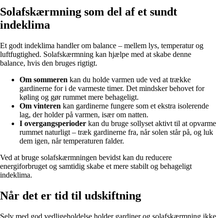
Solafskærmning som del af et sundt
indeklima
Et godt indeklima handler om balance – mellem lys, temperatur og
luftfugtighed. Solafskærmning kan hjælpe med at skabe denne
balance, hvis den bruges rigtigt.
Om sommeren
kan du holde varmen ude ved at trække
gardinerne for i de varmeste timer. Det mindsker behovet for
køling og gør rummet mere behageligt.
Om vinteren
kan gardinerne fungere som et ekstra isolerende
lag, der holder på varmen, især om natten.
I overgangsperioder
kan du bruge sollyset aktivt til at opvarme
rummet naturligt – træk gardinerne fra, når solen står på, og luk
dem igen, når temperaturen falder.
Ved at bruge solafskærmningen bevidst kan du reducere
energiforbruget og samtidig skabe et mere stabilt og behageligt
indeklima.
Når det er tid til udskiftning
Selv med god vedligeholdelse holder gardiner og solafskærmning ikke