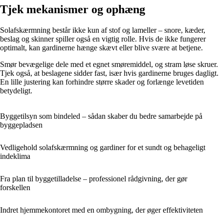
Tjek mekanismer og ophæng
Solafskærmning består ikke kun af stof og lameller – snore, kæder,
beslag og skinner spiller også en vigtig rolle. Hvis de ikke fungerer
optimalt, kan gardinerne hænge skævt eller blive svære at betjene.
Smør bevægelige dele med et egnet smøremiddel, og stram løse skruer.
Tjek også, at beslagene sidder fast, især hvis gardinerne bruges dagligt.
En lille justering kan forhindre større skader og forlænge levetiden
betydeligt.
Byggetilsyn som bindeled – sådan skaber du bedre samarbejde på
byggepladsen
Vedligehold solafskærmning og gardiner for et sundt og behageligt
indeklima
Fra plan til byggetilladelse – professionel rådgivning, der gør
forskellen
Indret hjemmekontoret med en ombygning, der øger effektiviteten