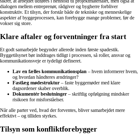
sikrer, at arbejdet udføres i henhold til projektmaterialet, men også at
dialogen mellem entreprenør, rådgiver og bygherre forbliver
konstruktiv. Et tilsyn, der forstår både de tekniske og menneskelige
aspekter af byggeprocessen, kan forebygge mange problemer, før de
vokser sig store.
Klare aftaler og forventninger fra start
Et godt samarbejde begynder allerede inden første spadestik.
Byggetilsynet bør inddrages tidligt i processen, så roller, ansvar og
kommunikationsveje er tydeligt defineret.
Lav en fælles kommunikationsplan
– hvem informerer hvem,
og hvordan håndteres ændringer?
Fastlæg mødestruktur
– faste byggemøder med klare
dagsordener skaber overblik.
Dokumentér beslutninger
– skriftlig opfølgning mindsker
risikoen for misforståelser.
Når alle parter ved, hvad der forventes, bliver samarbejdet mere
effektivt – og tilliden styrkes.
Tilsyn som konfliktforebygger