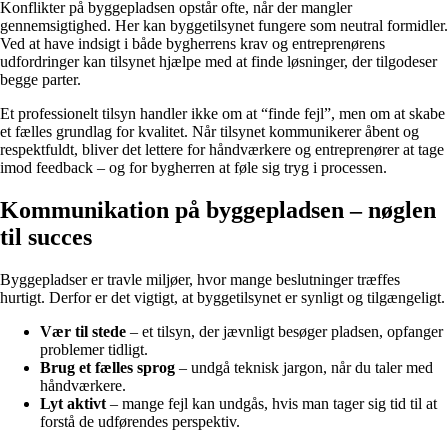
Konflikter på byggepladsen opstår ofte, når der mangler
gennemsigtighed. Her kan byggetilsynet fungere som neutral formidler.
Ved at have indsigt i både bygherrens krav og entreprenørens
udfordringer kan tilsynet hjælpe med at finde løsninger, der tilgodeser
begge parter.
Et professionelt tilsyn handler ikke om at “finde fejl”, men om at skabe
et fælles grundlag for kvalitet. Når tilsynet kommunikerer åbent og
respektfuldt, bliver det lettere for håndværkere og entreprenører at tage
imod feedback – og for bygherren at føle sig tryg i processen.
Kommunikation på byggepladsen – nøglen
til succes
Byggepladser er travle miljøer, hvor mange beslutninger træffes
hurtigt. Derfor er det vigtigt, at byggetilsynet er synligt og tilgængeligt.
Vær til stede
– et tilsyn, der jævnligt besøger pladsen, opfanger
problemer tidligt.
Brug et fælles sprog
– undgå teknisk jargon, når du taler med
håndværkere.
Lyt aktivt
– mange fejl kan undgås, hvis man tager sig tid til at
forstå de udførendes perspektiv.