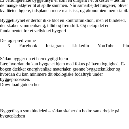
Et velfungerende byggetilsyn er som en dirigent i et orkester – det får
de mange aktører til at spille sammen. Når samarbejdet fungerer, bliver
kvaliteten højere, tidsplanen mere realistisk, og økonomien mere stabil.
Byggetilsynet er derfor ikke blot en kontrolfunktion, men et bindeled,
der skaber sammenhæng, tillid og fremdrift. Og netop det er
fundamentet for et vellykket byggeri.
Del og spred varme
X
Facebook
Instagram
LinkedIn
YouTube
Pin
Sådan bygger du et bæredygtigt hjem
Lær, hvordan du kan bygge et hjem med fokus på bæredygtighed. E-
bogen dækker energivenlige materialer, grønne byggeteknikker og
hvordan du kan minimere dit økologiske fodaftryk under
byggeprocessen.
Download guiden her
Byggetilsyn som bindeled – sådan skaber du bedre samarbejde på
byggepladsen