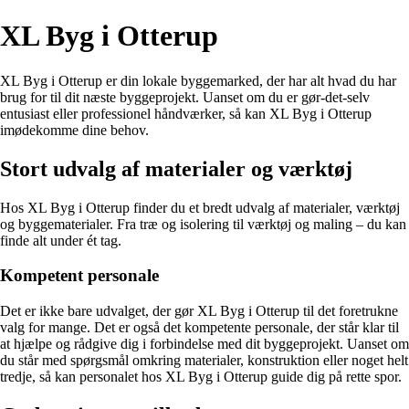
XL Byg i Otterup
XL Byg i Otterup er din lokale byggemarked, der har alt hvad du har
brug for til dit næste byggeprojekt. Uanset om du er gør-det-selv
entusiast eller professionel håndværker, så kan XL Byg i Otterup
imødekomme dine behov.
Stort udvalg af materialer og værktøj
Hos XL Byg i Otterup finder du et bredt udvalg af materialer, værktøj
og byggematerialer. Fra træ og isolering til værktøj og maling – du kan
finde alt under ét tag.
Kompetent personale
Det er ikke bare udvalget, der gør XL Byg i Otterup til det foretrukne
valg for mange. Det er også det kompetente personale, der står klar til
at hjælpe og rådgive dig i forbindelse med dit byggeprojekt. Uanset om
du står med spørgsmål omkring materialer, konstruktion eller noget helt
tredje, så kan personalet hos XL Byg i Otterup guide dig på rette spor.