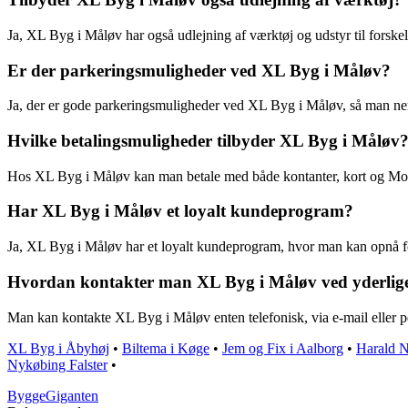
Ja, XL Byg i Måløv har også udlejning af værktøj og udstyr til forske
Er der parkeringsmuligheder ved XL Byg i Måløv?
Ja, der er gode parkeringsmuligheder ved XL Byg i Måløv, så man ne
Hvilke betalingsmuligheder tilbyder XL Byg i Måløv
Hos XL Byg i Måløv kan man betale med både kontanter, kort og Mo
Har XL Byg i Måløv et loyalt kundeprogram?
Ja, XL Byg i Måløv har et loyalt kundeprogram, hvor man kan opnå fo
Hvordan kontakter man XL Byg i Måløv ved yderlig
Man kan kontakte XL Byg i Måløv enten telefonisk, via e-mail eller pe
XL Byg i Åbyhøj
•
Biltema i Køge
•
Jem og Fix i Aalborg
•
Harald N
Nykøbing Falster
•
Bygge
Giganten