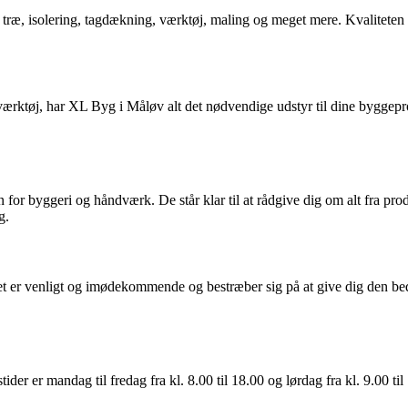
æ, isolering, tagdækning, værktøj, maling og meget mere. Kvaliteten af p
rktøj, har XL Byg i Måløv alt det nødvendige udstyr til dine byggeproje
r byggeri og håndværk. De står klar til at rådgive dig om alt fra produ
g.
r venligt og imødekommende og bestræber sig på at give dig den bedst m
der er mandag til fredag fra kl. 8.00 til 18.00 og lørdag fra kl. 9.00 t