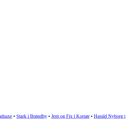
adsaxe
•
Stark i Brøndby
•
Jem og Fix i Korsør
•
Harald Nyborg i