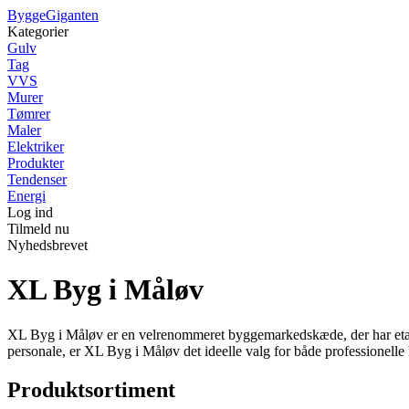
Bygge
Giganten
Kategorier
Gulv
Tag
VVS
Murer
Tømrer
Maler
Elektriker
Produkter
Tendenser
Energi
Log ind
Tilmeld nu
Nyhedsbrevet
XL Byg i Måløv
XL Byg i Måløv er en velrenommeret byggemarkedskæde, der har etablere
personale, er XL Byg i Måløv det ideelle valg for både professionelle 
Produktsortiment