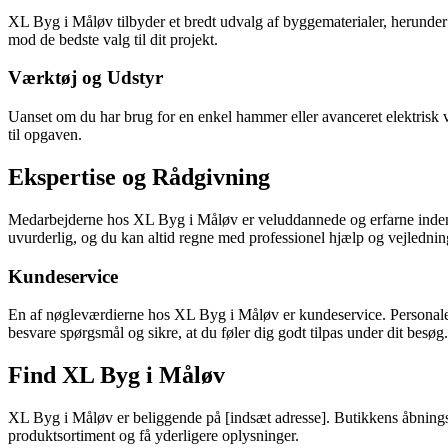
XL Byg i Måløv tilbyder et bredt udvalg af byggematerialer, herunder tr
mod de bedste valg til dit projekt.
Værktøj og Udstyr
Uanset om du har brug for en enkel hammer eller avanceret elektrisk væ
til opgaven.
Ekspertise og Rådgivning
Medarbejderne hos XL Byg i Måløv er veluddannede og erfarne inden fo
uvurderlig, og du kan altid regne med professionel hjælp og vejlednin
Kundeservice
En af nøgleværdierne hos XL Byg i Måløv er kundeservice. Personalet e
besvare spørgsmål og sikre, at du føler dig godt tilpas under dit besøg.
Find XL Byg i Måløv
XL Byg i Måløv er beliggende på [indsæt adresse]. Butikkens åbningsti
produktsortiment og få yderligere oplysninger.