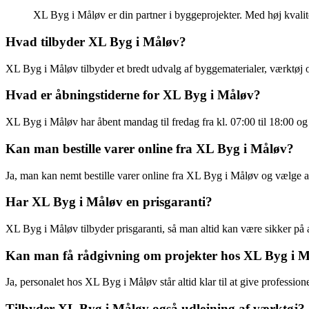
XL Byg i Måløv er din partner i byggeprojekter. Med høj kvalit
Hvad tilbyder XL Byg i Måløv?
XL Byg i Måløv tilbyder et bredt udvalg af byggematerialer, værktøj og
Hvad er åbningstiderne for XL Byg i Måløv?
XL Byg i Måløv har åbent mandag til fredag fra kl. 07:00 til 18:00 og l
Kan man bestille varer online fra XL Byg i Måløv?
Ja, man kan nemt bestille varer online fra XL Byg i Måløv og vælge at
Har XL Byg i Måløv en prisgaranti?
XL Byg i Måløv tilbyder prisgaranti, så man altid kan være sikker på a
Kan man få rådgivning om projekter hos XL Byg i 
Ja, personalet hos XL Byg i Måløv står altid klar til at give professi
Tilbyder XL Byg i Måløv også udlejning af værktøj?