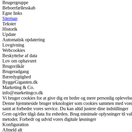
Brugergruppe
Beboerfællesskab
Egne links
Sitemap
Tekster
Historik
Update
Automatisk opdatering
Lovgivning
Webcookies
Beskyttelse af data
Lov om ophavsret
Brugsvilkår
Brugeradgang
Bæredygtighed
ByggeGiganten.dk
Marketing & Co.
info@marketingco.dk
Vi bruger cookies for at give dig en bedre og mere personlig oplevelse
Denne hjemmeside bruger teknologier som cookies sammen med vores sam
samt at forbedre vores service. Du kan altid justere dine indstillinger
Gem og/eller tilgå data fra enheden. Brug minimale oplysninger til val
metoder. Forbedr og udvid vores digitale løsninger
Konfiguration
Afmeld alt