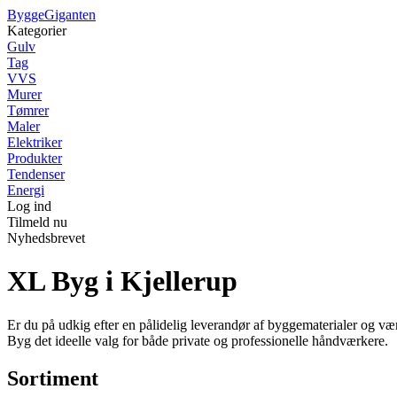
Bygge
Giganten
Kategorier
Gulv
Tag
VVS
Murer
Tømrer
Maler
Elektriker
Produkter
Tendenser
Energi
Log ind
Tilmeld nu
Nyhedsbrevet
XL Byg i Kjellerup
Er du på udkig efter en pålidelig leverandør af byggematerialer og væ
Byg det ideelle valg for både private og professionelle håndværkere.
Sortiment