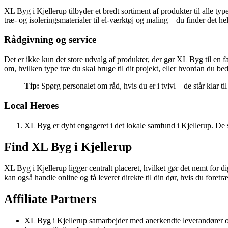
XL Byg i Kjellerup tilbyder et bredt sortiment af produkter til alle ty
træ- og isoleringsmaterialer til el-værktøj og maling – du finder det hel
Rådgivning og service
Det er ikke kun det store udvalg af produkter, der gør XL Byg til en f
om, hvilken type træ du skal bruge til dit projekt, eller hvordan du 
Tip:
Spørg personalet om råd, hvis du er i tvivl – de står klar t
Local Heroes
XL Byg er dybt engageret i det lokale samfund i Kjellerup. De stø
Find XL Byg i Kjellerup
XL Byg i Kjellerup ligger centralt placeret, hvilket gør det nemt for d
kan også handle online og få leveret direkte til din dør, hvis du foretr
Affiliate Partners
XL Byg i Kjellerup samarbejder med anerkendte leverandører og p