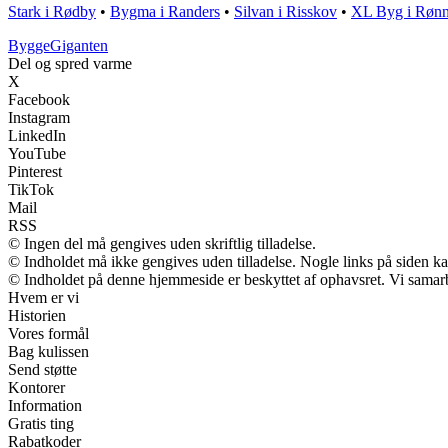
Stark i Rødby
•
Bygma i Randers
•
Silvan i Risskov
•
XL Byg i Røn
Bygge
Giganten
Del og spred varme
X
Facebook
Instagram
LinkedIn
YouTube
Pinterest
TikTok
Mail
RSS
© Ingen del må gengives uden skriftlig tilladelse.
© Indholdet må ikke gengives uden tilladelse. Nogle links på siden 
© Indholdet på denne hjemmeside er beskyttet af ophavsret. Vi samar
Hvem er vi
Historien
Vores formål
Bag kulissen
Send støtte
Kontorer
Information
Gratis ting
Rabatkoder