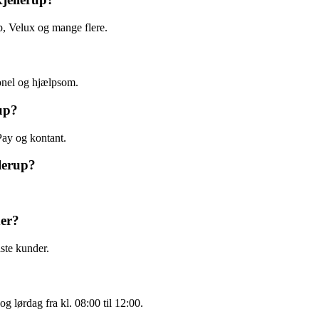
, Velux og mange flere.
nel og hjælpsom.
up?
Pay og kontant.
lerup?
der?
aste kunder.
g lørdag fra kl. 08:00 til 12:00.