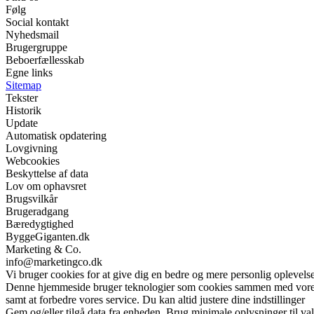
Følg
Social kontakt
Nyhedsmail
Brugergruppe
Beboerfællesskab
Egne links
Sitemap
Tekster
Historik
Update
Automatisk opdatering
Lovgivning
Webcookies
Beskyttelse af data
Lov om ophavsret
Brugsvilkår
Brugeradgang
Bæredygtighed
ByggeGiganten.dk
Marketing & Co.
info@marketingco.dk
Vi bruger cookies for at give dig en bedre og mere personlig oplevelse
Denne hjemmeside bruger teknologier som cookies sammen med vores sam
samt at forbedre vores service. Du kan altid justere dine indstillinger
Gem og/eller tilgå data fra enheden. Brug minimale oplysninger til val