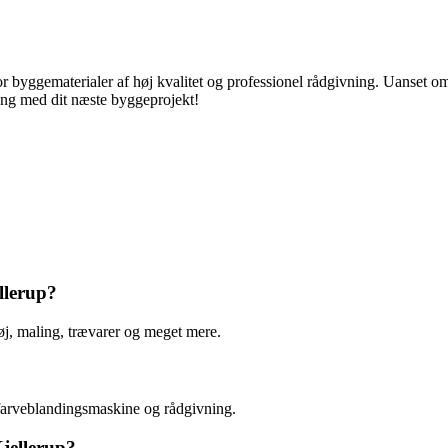
or byggematerialer af høj kvalitet og professionel rådgivning. Uanset om
ng med dit næste byggeprojekt!
llerup?
øj, maling, trævarer og meget mere.
, farveblandingsmaskine og rådgivning.
jellerup?