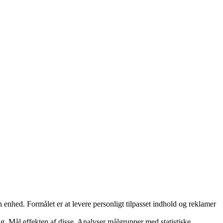
nhed. Formålet er at levere personligt tilpasset indhold og reklamer
ng. Mål effekten af disse. Analyser målgrupper med statistiske