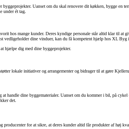
per byggeprojekter. Uanset om du skal renovere dit køkken, bygge en terr
e under ét tag.
avorit hos mange kunder. Deres kyndige personale står altid klar til at g
bedst vedligeholder dine vinduer, kan du få kompetent hjælp hos XL Byg i
il at hjælpe dig med dine byggeprojekter.
tter lokale initiativer og arrangementer og bidrager til at gøre Kjellerup
ig at handle dine byggematerialer. Uanset om du kommer i bil, på cykel e
ækker det.
roducenter for at sikre, at deres kunder altid får produkter af høj kva