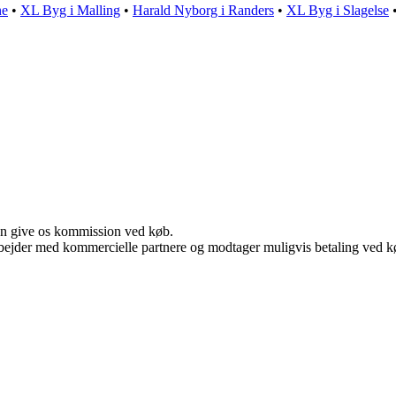
ne
•
XL Byg i Malling
•
Harald Nyborg i Randers
•
XL Byg i Slagelse
kan give os kommission ved køb.
bejder med kommercielle partnere og modtager muligvis betaling ved kø