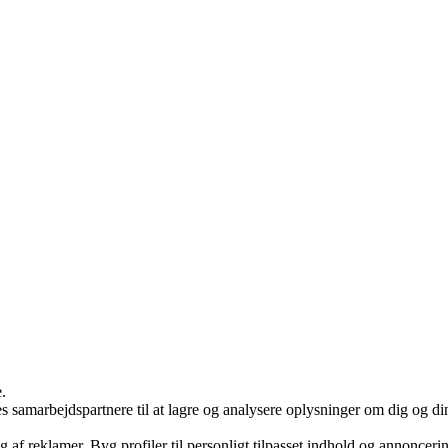
.
arbejdspartnere til at lagre og analysere oplysninger om dig og din e
g af reklamer. Byg profiler til personligt tilpasset indhold og annonceri