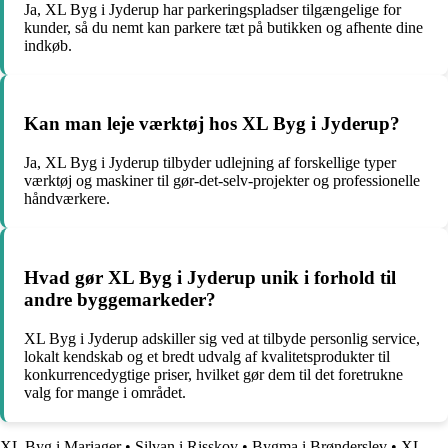
Ja, XL Byg i Jyderup har parkeringspladser tilgængelige for
kunder, så du nemt kan parkere tæt på butikken og afhente dine
indkøb.
Kan man leje værktøj hos XL Byg i Jyderup?
Ja, XL Byg i Jyderup tilbyder udlejning af forskellige typer
værktøj og maskiner til gør-det-selv-projekter og professionelle
håndværkere.
Hvad gør XL Byg i Jyderup unik i forhold til
andre byggemarkeder?
XL Byg i Jyderup adskiller sig ved at tilbyde personlig service,
lokalt kendskab og et bredt udvalg af kvalitetsprodukter til
konkurrencedygtige priser, hvilket gør dem til det foretrukne
valg for mange i området.
XL Byg i Mariager
•
Silvan i Risskov
•
Bygma i Brønderslev
•
XL