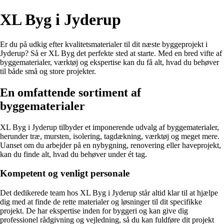
XL Byg i Jyderup
Er du på udkig efter kvalitetsmaterialer til dit næste byggeprojekt i
Jyderup? Så er XL Byg det perfekte sted at starte. Med en bred vifte af
byggematerialer, værktøj og ekspertise kan du få alt, hvad du behøver
til både små og store projekter.
En omfattende sortiment af
byggematerialer
XL Byg i Jyderup tilbyder et imponerende udvalg af byggematerialer,
herunder træ, mursten, isolering, tagdækning, værktøj og meget mere.
Uanset om du arbejder på en nybygning, renovering eller haveprojekt,
kan du finde alt, hvad du behøver under ét tag.
Kompetent og venligt personale
Det dedikerede team hos XL Byg i Jyderup står altid klar til at hjælpe
dig med at finde de rette materialer og løsninger til dit specifikke
projekt. De har ekspertise inden for byggeri og kan give dig
professionel rådgivning og vejledning, så du kan fuldføre dit projekt