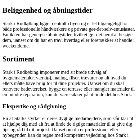
Beliggenhed og åbningstider
Stark i Rudkøbing ligger centralt i byen og er let tilgængeligt for
både professionelle håndværkere og private gør-det-selv-entusiaster.
Butikken har generøse åbningstider, hvilket gør det nemt at besøge
dem, uanset om du har en travl hverdag eller foretrækker at handle i
weekenderne.
Sortiment
Stark i Rudkøbing imponerer med sit brede udvalg af
byggematerialer, værktøj, maling, fliser, trævarer og alt hvad du
ellers måtte have brug for til dine projekter. Uanset om du skal
renovere badeværelset, bygge en terrasse eller mangler materialer til
en mindre reparation, kan du være sikker på at finde det hos Stark.
Ekspertise og rådgivning
En af Starks styrker er deres dygtige medarbejdere, som står klar til
at hjælpe dig med alt fra at finde de rigtige materialer til at give dig
tips og råd til dit projekt. Uanset om du er professionel eller
nybegynder, kan du regne med kompetent vejledning hos Stark i