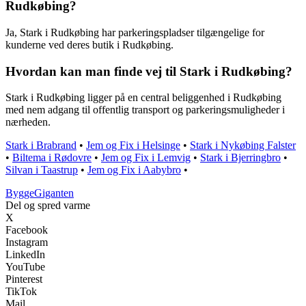
Rudkøbing?
Ja, Stark i Rudkøbing har parkeringspladser tilgængelige for
kunderne ved deres butik i Rudkøbing.
Hvordan kan man finde vej til Stark i Rudkøbing?
Stark i Rudkøbing ligger på en central beliggenhed i Rudkøbing
med nem adgang til offentlig transport og parkeringsmuligheder i
nærheden.
Stark i Brabrand
•
Jem og Fix i Helsinge
•
Stark i Nykøbing Falster
•
Biltema i Rødovre
•
Jem og Fix i Lemvig
•
Stark i Bjerringbro
•
Silvan i Taastrup
•
Jem og Fix i Aabybro
•
Bygge
Giganten
Del og spred varme
X
Facebook
Instagram
LinkedIn
YouTube
Pinterest
TikTok
Mail