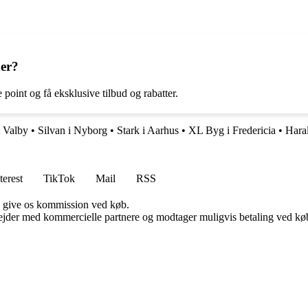
der?
 point og få eksklusive tilbud og rabatter.
i Valby
•
Silvan i Nyborg
•
Stark i Aarhus
•
XL Byg i Fredericia
•
Hara
terest
TikTok
Mail
RSS
n give os kommission ved køb.
jder med kommercielle partnere og modtager muligvis betaling ved køb.