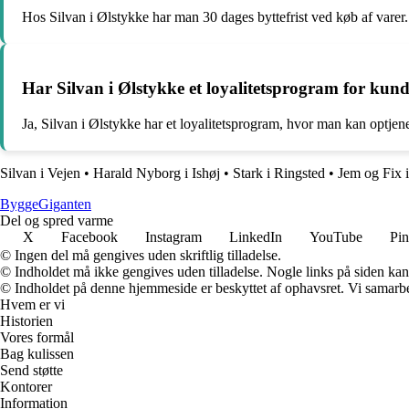
Hos Silvan i Ølstykke har man 30 dages byttefrist ved køb af varer.
Har Silvan i Ølstykke et loyalitetsprogram for kun
Ja, Silvan i Ølstykke har et loyalitetsprogram, hvor man kan optjene
Silvan i Vejen
•
Harald Nyborg i Ishøj
•
Stark i Ringsted
•
Jem og Fix 
Bygge
Giganten
Del og spred varme
X
Facebook
Instagram
LinkedIn
YouTube
Pin
© Ingen del må gengives uden skriftlig tilladelse.
© Indholdet må ikke gengives uden tilladelse. Nogle links på siden ka
© Indholdet på denne hjemmeside er beskyttet af ophavsret. Vi samarbe
Hvem er vi
Historien
Vores formål
Bag kulissen
Send støtte
Kontorer
Information