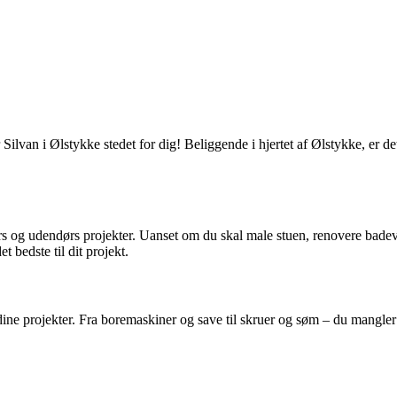
Silvan i Ølstykke stedet for dig! Beliggende i hjertet af Ølstykke, er de
ørs og udendørs projekter. Uanset om du skal male stuen, renovere badevæ
 bedste til dit projekt.
ine projekter. Fra boremaskiner og save til skruer og søm – du mangler int