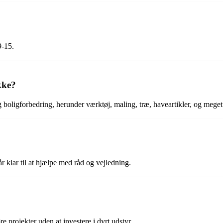
9-15.
kke?
g boligforbedring, herunder værktøj, maling, træ, haveartikler, og mege
r klar til at hjælpe med råd og vejledning.
e projekter uden at investere i dyrt udstyr.