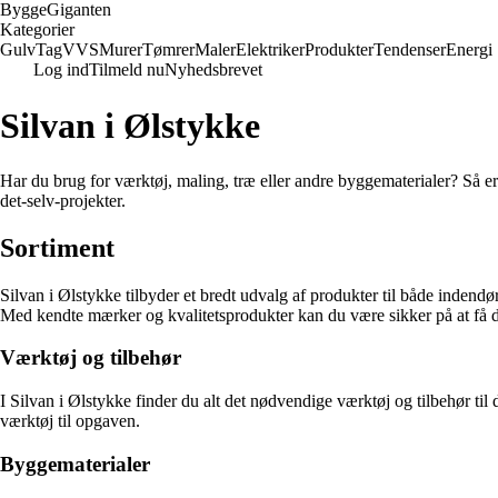
Bygge
Giganten
Kategorier
Gulv
Tag
VVS
Murer
Tømrer
Maler
Elektriker
Produkter
Tendenser
Energi
Log ind
Tilmeld nu
Nyhedsbrevet
Silvan i Ølstykke
Har du brug for værktøj, maling, træ eller andre byggematerialer? Så er 
det-selv-projekter.
Sortiment
Silvan i Ølstykke tilbyder et bredt udvalg af produkter til både indend
Med kendte mærker og kvalitetsprodukter kan du være sikker på at få det
Værktøj og tilbehør
I Silvan i Ølstykke finder du alt det nødvendige værktøj og tilbehør til d
værktøj til opgaven.
Byggematerialer