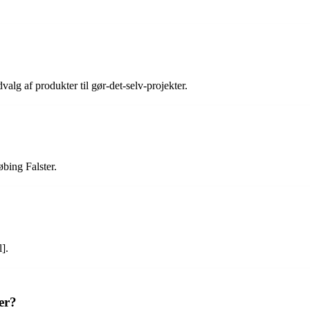
alg af produkter til gør-det-selv-projekter.
bing Falster.
].
er?