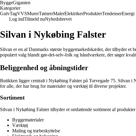
Bygge
Giganten
Kategorier
Gulv
Tag
VVS
Murer
Tømrer
Maler
Elektriker
Produkter
Tendenser
Energi
Log ind
Tilmeld nu
Nyhedsbrevet
Silvan i Nykøbing Falster
Silvan er en af Danmarks største byggemarkedskæder, der tilbyder et bre
populært valg blandt gør-det-selv-folk og håndværkere, der søger kvalite
Beliggenhed og åbningstider
Butikken ligger centralt i Nykøbing Falster på Torvegade 75. Silvan i 
for alle, der har brug for materialer og værktøj til diverse projekter.
Sortiment
Silvan i Nykøbing Falster tilbyder et omfattende sortiment af produkter
Byggematerialer
Værktøj
Maling og træbeskyttelse