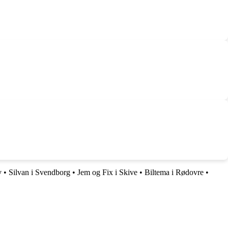
v
•
Silvan i Svendborg
•
Jem og Fix i Skive
•
Biltema i Rødovre
•