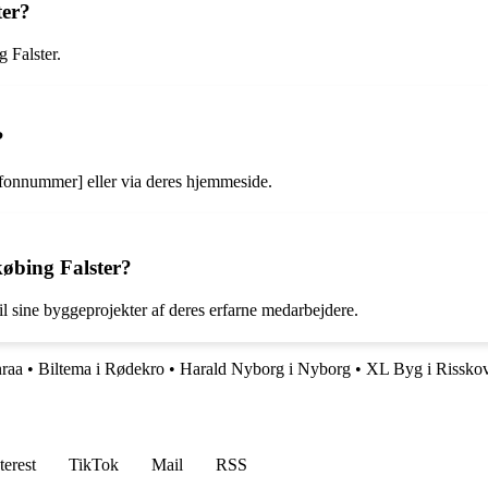
ter?
 Falster.
?
efonnummer] eller via deres hjemmeside.
købing Falster?
l sine byggeprojekter af deres erfarne medarbejdere.
nraa
•
Biltema i Rødekro
•
Harald Nyborg i Nyborg
•
XL Byg i Rissko
terest
TikTok
Mail
RSS