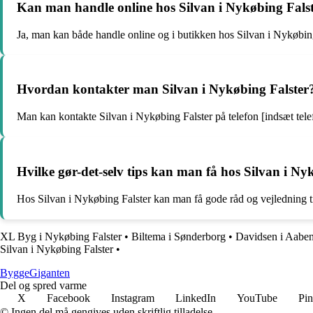
Kan man handle online hos Silvan i Nykøbing Fals
Ja, man kan både handle online og i butikken hos Silvan i Nykøbing
Hvordan kontakter man Silvan i Nykøbing Falster
Man kan kontakte Silvan i Nykøbing Falster på telefon [indsæt tel
Hvilke gør-det-selv tips kan man få hos Silvan i Ny
Hos Silvan i Nykøbing Falster kan man få gode råd og vejledning ti
XL Byg i Nykøbing Falster
•
Biltema i Sønderborg
•
Davidsen i Aabe
Silvan i Nykøbing Falster
•
Bygge
Giganten
Del og spred varme
X
Facebook
Instagram
LinkedIn
YouTube
Pin
© Ingen del må gengives uden skriftlig tilladelse.