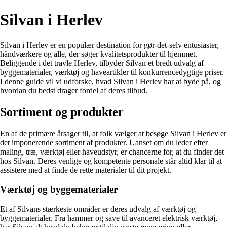
Silvan i Herlev
Silvan i Herlev er en populær destination for gør-det-selv entusiaster,
håndværkere og alle, der søger kvalitetsprodukter til hjemmet.
Beliggende i det travle Herlev, tilbyder Silvan et bredt udvalg af
byggematerialer, værktøj og haveartikler til konkurrencedygtige priser.
I denne guide vil vi udforske, hvad Silvan i Herlev har at byde på, og
hvordan du bedst drager fordel af deres tilbud.
Sortiment og produkter
En af de primære årsager til, at folk vælger at besøge Silvan i Herlev er
det imponerende sortiment af produkter. Uanset om du leder efter
maling, træ, værktøj eller haveudstyr, er chancerne for, at du finder det
hos Silvan. Deres venlige og kompetente personale står altid klar til at
assistere med at finde de rette materialer til dit projekt.
Værktøj og byggematerialer
Et af Silvans stærkeste områder er deres udvalg af værktøj og
byggematerialer. Fra hammer og save til avanceret elektrisk værktøj,