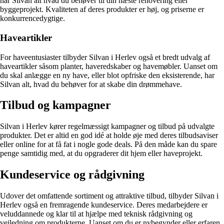
har Silvan alt hvad du behøver til din næste renovering eller
byggeprojekt. Kvaliteten af deres produkter er høj, og priserne er
konkurrencedygtige.
Haveartikler
For haveentusiaster tilbyder Silvan i Herlev også et bredt udvalg af
haveartikler såsom planter, haveredskaber og havemøbler. Uanset om
du skal anlægge en ny have, eller blot opfriske den eksisterende, har
Silvan alt, hvad du behøver for at skabe din drømmehave.
Tilbud og kampagner
Silvan i Herlev kører regelmæssigt kampagner og tilbud på udvalgte
produkter. Det er altid en god idé at holde øje med deres tilbudsaviser
eller online for at få fat i nogle gode deals. På den måde kan du spare
penge samtidig med, at du opgraderer dit hjem eller haveprojekt.
Kundeservice og rådgivning
Udover det omfattende sortiment og attraktive tilbud, tilbyder Silvan i
Herlev også en fremragende kundeservice. Deres medarbejdere er
veluddannede og klar til at hjælpe med teknisk rådgivning og
vejledning om produkterne. Uanset om du er nybegynder eller erfaren