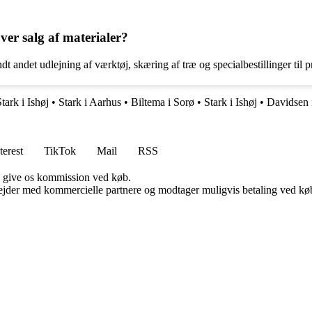
ver salg af materialer?
 andet udlejning af værktøj, skæring af træ og specialbestillinger til pr
tark i Ishøj
•
Stark i Aarhus
•
Biltema i Sorø
•
Stark i Ishøj
•
Davidsen 
terest
TikTok
Mail
RSS
n give os kommission ved køb.
jder med kommercielle partnere og modtager muligvis betaling ved køb.