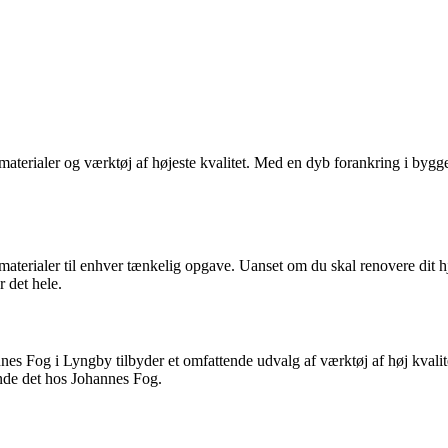
terialer og værktøj af højeste kvalitet. Med en dyb forankring i byggeb
erialer til enhver tænkelig opgave. Uanset om du skal renovere dit hje
 det hele.
nnes Fog i Lyngby tilbyder et omfattende udvalg af værktøj af høj kvali
inde det hos Johannes Fog.