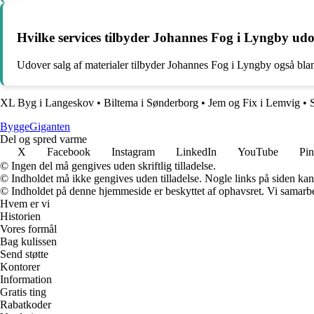
Hvilke services tilbyder Johannes Fog i Lyngby udo
Udover salg af materialer tilbyder Johannes Fog i Lyngby også blandt
XL Byg i Langeskov
•
Biltema i Sønderborg
•
Jem og Fix i Lemvig
•
S
Bygge
Giganten
Del og spred varme
X
Facebook
Instagram
LinkedIn
YouTube
Pin
© Ingen del må gengives uden skriftlig tilladelse.
© Indholdet må ikke gengives uden tilladelse. Nogle links på siden ka
© Indholdet på denne hjemmeside er beskyttet af ophavsret. Vi samarbe
Hvem er vi
Historien
Vores formål
Bag kulissen
Send støtte
Kontorer
Information
Gratis ting
Rabatkoder