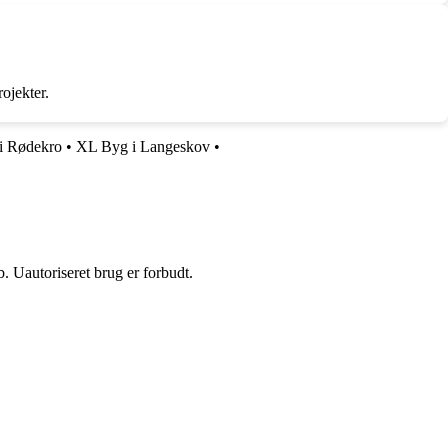
ojekter.
i Rødekro
•
XL Byg i Langeskov
•
 Uautoriseret brug er forbudt.