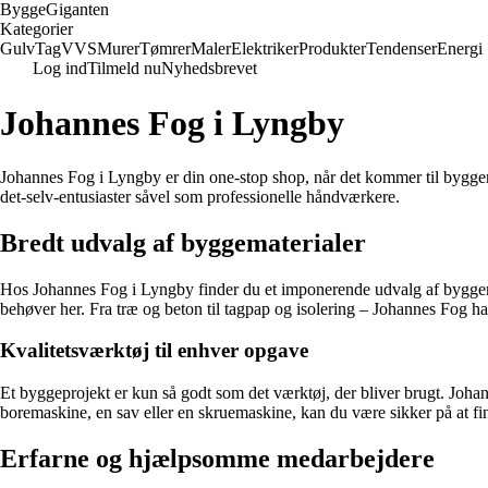
Bygge
Giganten
Kategorier
Gulv
Tag
VVS
Murer
Tømrer
Maler
Elektriker
Produkter
Tendenser
Energi
Log ind
Tilmeld nu
Nyhedsbrevet
Johannes Fog i Lyngby
Johannes Fog i Lyngby er din one-stop shop, når det kommer til byggema
det-selv-entusiaster såvel som professionelle håndværkere.
Bredt udvalg af byggematerialer
Hos Johannes Fog i Lyngby finder du et imponerende udvalg af byggemat
behøver her. Fra træ og beton til tagpap og isolering – Johannes Fog har
Kvalitetsværktøj til enhver opgave
Et byggeprojekt er kun så godt som det værktøj, der bliver brugt. Joha
boremaskine, en sav eller en skruemaskine, kan du være sikker på at f
Erfarne og hjælpsomme medarbejdere