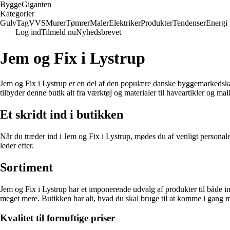
Bygge
Giganten
Kategorier
Gulv
Tag
VVS
Murer
Tømrer
Maler
Elektriker
Produkter
Tendenser
Energi
Log ind
Tilmeld nu
Nyhedsbrevet
Jem og Fix i Lystrup
Jem og Fix i Lystrup er en del af den populære danske byggemarkedskæde 
tilbyder denne butik alt fra værktøj og materialer til haveartikler og mal
Et skridt ind i butikken
Når du træder ind i Jem og Fix i Lystrup, mødes du af venligt personale k
leder efter.
Sortiment
Jem og Fix i Lystrup har et imponerende udvalg af produkter til både in
meget mere. Butikken har alt, hvad du skal bruge til at komme i gang me
Kvalitet til fornuftige priser