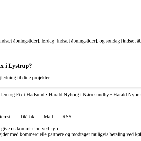
indsæt åbningstider], lørdag [indsæt åbningstider], og søndag [indsæt åb
x i Lystrup?
jledning til dine projekter.
•
Jem og Fix i Hadsund
•
Harald Nyborg i Nørresundby
•
Harald Nybor
terest
TikTok
Mail
RSS
n give os kommission ved køb.
jder med kommercielle partnere og modtager muligvis betaling ved køb.