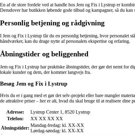
En af de store fordele ved at handle hos Jem og Fix i Lystrup er kombina
Derudover har butikken løbende gode tilbud og kampagner, så du kan 
Personlig betjening og rådgivning
I Jem og Fix i Lystrup får du en personlig betjening, hvor personalet stå
håndværker, kan du drage nytte af personalets ekspertise og erfaring.
Åbningstider og beliggenhed
Jem og Fix i Lystrup har praktiske åbningstider, der gør det nemt for di
lokale kunder og dem, der kommer langvejs fra.
Besøg Jem og Fix i Lystrup
Hvis du er i gang med et gør det selv-projekt eller bare mangler materia
de attraktive priser – her er alt, hvad du skal bruge til at realisere dine p
Adresse:
Lystrup Center 1, 8520 Lystrup
Telefon:
XX XX XX XX
Mandag-fredag: kl. XX-XX
Åbningstider:
Lørdag-søndag: kl. XX-XX