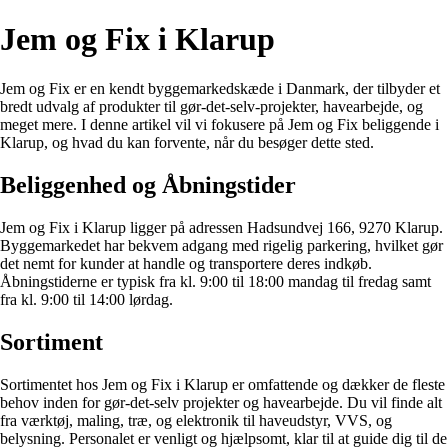
Jem og Fix i Klarup
Jem og Fix er en kendt byggemarkedskæde i Danmark, der tilbyder et
bredt udvalg af produkter til gør-det-selv-projekter, havearbejde, og
meget mere. I denne artikel vil vi fokusere på Jem og Fix beliggende i
Klarup, og hvad du kan forvente, når du besøger dette sted.
Beliggenhed og Åbningstider
Jem og Fix i Klarup ligger på adressen Hadsundvej 166, 9270 Klarup.
Byggemarkedet har bekvem adgang med rigelig parkering, hvilket gør
det nemt for kunder at handle og transportere deres indkøb.
Åbningstiderne er typisk fra kl. 9:00 til 18:00 mandag til fredag samt
fra kl. 9:00 til 14:00 lørdag.
Sortiment
Sortimentet hos Jem og Fix i Klarup er omfattende og dækker de fleste
behov inden for gør-det-selv projekter og havearbejde. Du vil finde alt
fra værktøj, maling, træ, og elektronik til haveudstyr, VVS, og
belysning. Personalet er venligt og hjælpsomt, klar til at guide dig til de