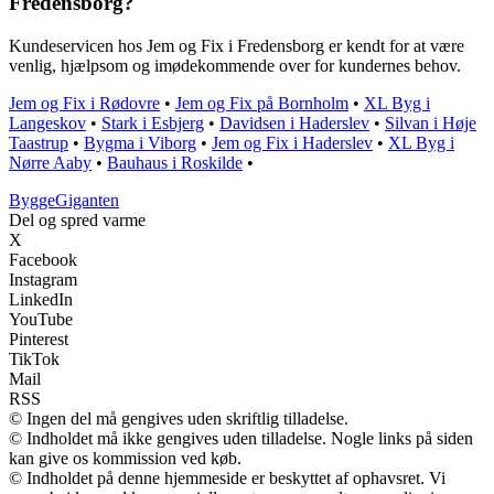
Fredensborg?
Kundeservicen hos Jem og Fix i Fredensborg er kendt for at være
venlig, hjælpsom og imødekommende over for kundernes behov.
Jem og Fix i Rødovre
•
Jem og Fix på Bornholm
•
XL Byg i
Langeskov
•
Stark i Esbjerg
•
Davidsen i Haderslev
•
Silvan i Høje
Taastrup
•
Bygma i Viborg
•
Jem og Fix i Haderslev
•
XL Byg i
Nørre Aaby
•
Bauhaus i Roskilde
•
Bygge
Giganten
Del og spred varme
X
Facebook
Instagram
LinkedIn
YouTube
Pinterest
TikTok
Mail
RSS
© Ingen del må gengives uden skriftlig tilladelse.
© Indholdet må ikke gengives uden tilladelse. Nogle links på siden
kan give os kommission ved køb.
© Indholdet på denne hjemmeside er beskyttet af ophavsret. Vi