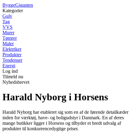
Bygge
Giganten
Kategorier
Gulv
Tag
VVS
Murer
Tømrer
Maler
Elektriker
Produkter
Tendenser
Energi
Log ind
Tilmeld nu
Nyhedsbrevet
Harald Nyborg i Horsens
Harald Nyborg har etableret sig som en af de førende detailkæder
inden for værktøj, have- og boligudstyr i Danmark. En af deres
mange butikker ligger i Horsens og tilbyder et bredt udvalg af
produkter til konkurrencedygtige priser.