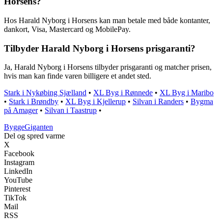
Horsens?
Hos Harald Nyborg i Horsens kan man betale med både kontanter,
dankort, Visa, Mastercard og MobilePay.
Tilbyder Harald Nyborg i Horsens prisgaranti?
Ja, Harald Nyborg i Horsens tilbyder prisgaranti og matcher prisen,
hvis man kan finde varen billigere et andet sted.
Stark i Nykøbing Sjælland
•
XL Byg i Rønnede
•
XL Byg i Maribo
•
Stark i Brøndby
•
XL Byg i Kjellerup
•
Silvan i Randers
•
Bygma
på Amager
•
Silvan i Taastrup
•
Bygge
Giganten
Del og spred varme
X
Facebook
Instagram
LinkedIn
YouTube
Pinterest
TikTok
Mail
RSS