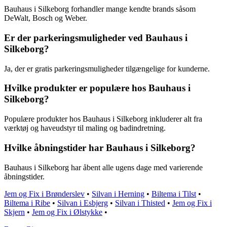
Bauhaus i Silkeborg forhandler mange kendte brands såsom
DeWalt, Bosch og Weber.
Er der parkeringsmuligheder ved Bauhaus i
Silkeborg?
Ja, der er gratis parkeringsmuligheder tilgængelige for kunderne.
Hvilke produkter er populære hos Bauhaus i
Silkeborg?
Populære produkter hos Bauhaus i Silkeborg inkluderer alt fra
værktøj og haveudstyr til maling og badindretning.
Hvilke åbningstider har Bauhaus i Silkeborg?
Bauhaus i Silkeborg har åbent alle ugens dage med varierende
åbningstider.
Jem og Fix i Brønderslev
•
Silvan i Herning
•
Biltema i Tilst
•
Biltema i Ribe
•
Silvan i Esbjerg
•
Silvan i Thisted
•
Jem og Fix i
Skjern
•
Jem og Fix i Ølstykke
•