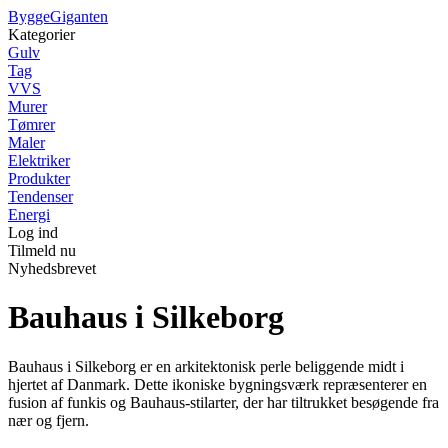
Bygge
Giganten
Kategorier
Gulv
Tag
VVS
Murer
Tømrer
Maler
Elektriker
Produkter
Tendenser
Energi
Log ind
Tilmeld nu
Nyhedsbrevet
Bauhaus i Silkeborg
Bauhaus i Silkeborg er en arkitektonisk perle beliggende midt i
hjertet af Danmark. Dette ikoniske bygningsværk repræsenterer en
fusion af funkis og Bauhaus-stilarter, der har tiltrukket besøgende fra
nær og fjern.